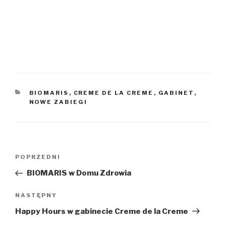
KATEGORIE
BIOMARIS
,
CREME DE LA CREME
,
GABINET
,
NOWE ZABIEGI
Nawigacja
Poprzedni
POPRZEDNI
wpisu
wpis
BIOMARIS w Domu Zdrowia
Następny
NASTĘPNY
wpis
Happy Hours w gabinecie Creme de la Creme