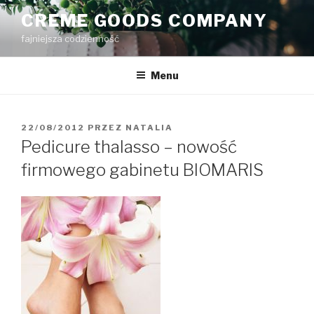
Przejdź
CREME GOODS COMPANY
do
fajniejsza codzienność
treści
Menu
OPUBLIKOWANE
22/08/2012
PRZEZ
NATALIA
W
Pedicure thalasso – nowość
firmowego gabinetu BIOMARIS