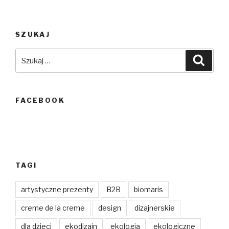
SZUKAJ
Szukaj:
Szuka
FACEBOOK
TAGI
artystyczne prezenty
B2B
biomaris
creme de la creme
design
dizajnerskie
dla dzieci
ekodizajn
ekologia
ekologiczne