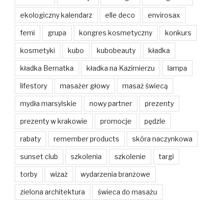
ekologiczny kalendarz
elle deco
envirosax
femi
grupa
kongres kosmetyczny
konkurs
kosmetyki
kubo
kubobeauty
kładka
kładka Bernatka
kładka na Kazimierzu
lampa
lifestory
masażer głowy
masaż świecą
mydła marsylskie
nowy partner
prezenty
prezenty w krakowie
promocje
pędzle
rabaty
remember products
skóra naczynkowa
sunset club
szkolenia
szkolenie
targi
torby
wizaż
wydarzenia branżowe
zielona architektura
świeca do masażu