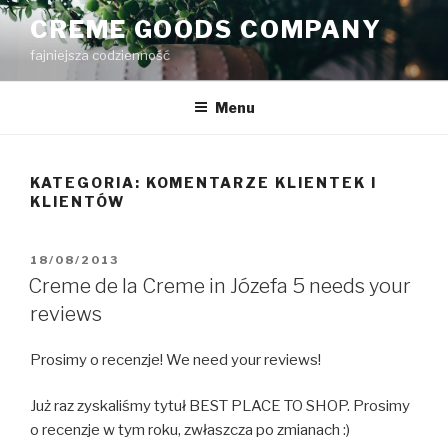
Przejdź
CREME GOODS COMPANY
do
fajniejsza codzienność
treści
Menu
KATEGORIA:
KOMENTARZE KLIENTEK I
KLIENTÓW
OPUBLIKOWANE
18/08/2013
W
Creme de la Creme in Józefa 5 needs your
reviews
Prosimy o recenzje! We need your reviews!
Już raz zyskaliśmy tytuł BEST PLACE TO SHOP. Prosimy
o recenzje w tym roku, zwłaszcza po zmianach :)