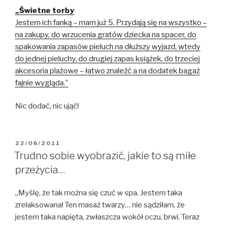
„Świetne torby
Jestem ich fanką – mam już 5. Przydają się na wszystko –
na zakupy, do wrzucenia gratów dziecka na spacer, do
spakowania zapasów pieluch na dłuższy wyjazd, wtedy
do jednej pieluchy, do drugiej zapas książek, do trzeciej
akcesoria plażowe – łatwo znaleźć a na dodatek bagaż
fajnie wygląda.”
Nic dodać, nic ująć!
OPUBLIKOWANE
22/06/2011
W
Trudno sobie wyobrazić, jakie to są miłe
przeżycia…
„Myślę, że tak można się czuć w spa. Jestem taka
zrelaksowana! Ten masaż twarzy… nie sądziłam, że
jestem taka napięta, zwłaszcza wokół oczu, brwi. Teraz