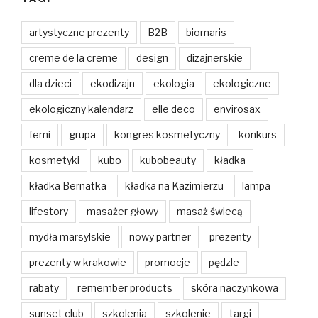
artystyczne prezenty
B2B
biomaris
creme de la creme
design
dizajnerskie
dla dzieci
ekodizajn
ekologia
ekologiczne
ekologiczny kalendarz
elle deco
envirosax
femi
grupa
kongres kosmetyczny
konkurs
kosmetyki
kubo
kubobeauty
kładka
kładka Bernatka
kładka na Kazimierzu
lampa
lifestory
masażer głowy
masaż świecą
mydła marsylskie
nowy partner
prezenty
prezenty w krakowie
promocje
pędzle
rabaty
remember products
skóra naczynkowa
sunset club
szkolenia
szkolenie
targi