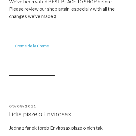
We’ve been voted BEST PLACE TO SHOP before.
Please review our shop again, especially with all the
changes we’ve made :)
Creme de la Creme
Krakow Travel Guide
OPUBLIKOWANE
09/08/2011
W
Lidia pisze o Envirosax
Jedna z fanek toreb Envirosax pisze o nich tak: