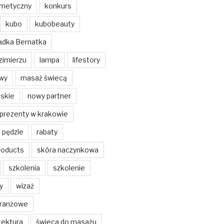
metyczny
konkurs
kubo
kubobeauty
adka Bernatka
zimierzu
lampa
lifestory
wy
masaż świecą
skie
nowy partner
prezenty w krakowie
pędzle
rabaty
roducts
skóra naczynkowa
szkolenia
szkolenie
y
wizaż
branżowe
tektura
świeca do masażu