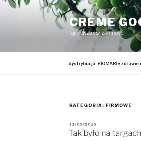
Przejdź
do
CREME GO
treści
fajniejsza codzienność
dystrybucja: BIOMARIS zdrowie i
KATEGORIA:
FIRMOWE
OPUBLIKOWANE
11/03/2015
W
Tak było na targac