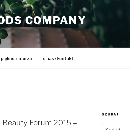
ODS COMPANY
 piękno z morza
o nas / kontakt
SZUKAJ
h Beauty Forum 2015 –
Szukaj: