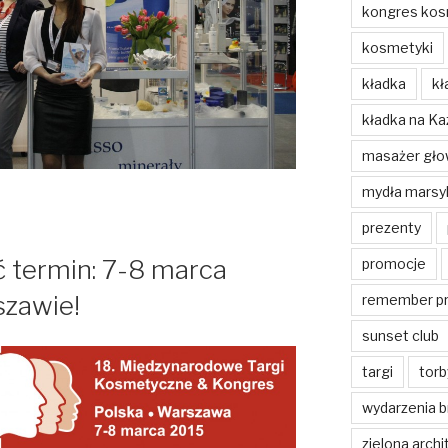
kongres kos
kosmetyki
kładka
kł
kładka na Ka
masażer gło
mydła marsyl
prezenty
 termin: 7-8 marca
promocje
szawie!
remember p
sunset club
targi
torb
wydarzenia 
zielona archi