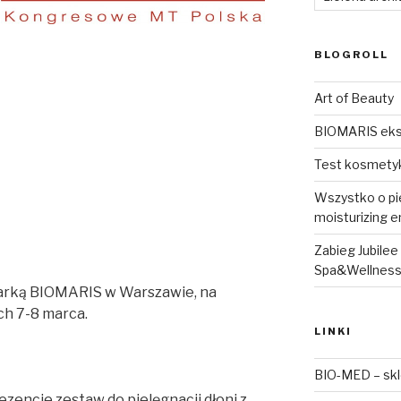
BLOGROLL
Art of Beauty
BIOMARIS eks
Test kosmety
Wszystko o pi
moisturizing e
Zabieg Jubilee
Spa&Wellnes
arką BIOMARIS w Warszawie, na
ch 7-8 marca.
LINKI
BIO-MED – sk
ezencie zestaw do pielęgnacji dłoni z