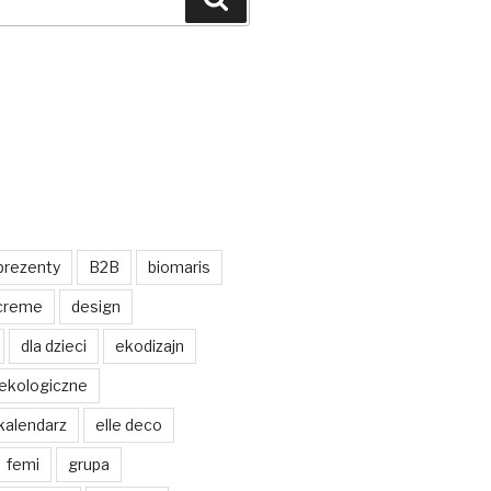
prezenty
B2B
biomaris
 creme
design
dla dzieci
ekodizajn
ekologiczne
kalendarz
elle deco
femi
grupa