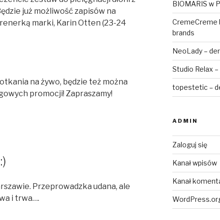
BIOMARIS w P
 Będzie już możliwość zapisów na
CremeCreme bu
renerką marki, Karin Otten (23-24
brands
NeoLady – de
Studio Relax –
potkania na żywo, będzie też można
topestetic – 
rgowych promocji! Zapraszamy!
ADMIN
Zaloguj się
:)
Kanał wpisów
Kanał koment
arszawie. Przeprowadzka udana, ale
a i trwa….
WordPress.or