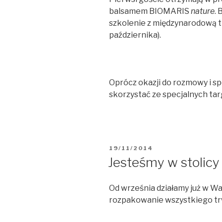
balsamem BIOMARIS
nature
.
szkolenie z międzynarodową t
października).
Oprócz okazji do rozmowy i s
skorzystać ze specjalnych ta
OPUBLIKOWANE
19/11/2014
W
Jesteśmy w stolicy 
Od września działamy już w W
rozpakowanie wszystkiego trw