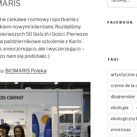
MARIS
 w ciekawe rozmowy i spotkania z
FACEBOOK
kiem nowymi klientami. Rozdaliśmy
pierwszych 50 Gościń i Gości. Pierwsze
na październikowe szkolenie z Karin
, emocjonująco, ale i wyczerpująco –
zo nam się podobało :)
TAGI
ku:
BIOMARIS Polska
artystyczne 
creme de la
dizajnerskie
ekologia
ekologiczny 
envirosax