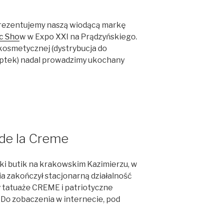
rezentujemy naszą wiodącą markę
c Sho
w w Expo XXI na Prądzyńskiego.
 kosmetycznej (dystrybucja do
ptek) nadal prowadzimy ukochany
de la Creme
ki butik na krakowskim Kazimierzu, w
a zakończył stacjonarną działalność
y tatuaże CREME i patriotyczne
. Do zobaczenia w internecie, pod