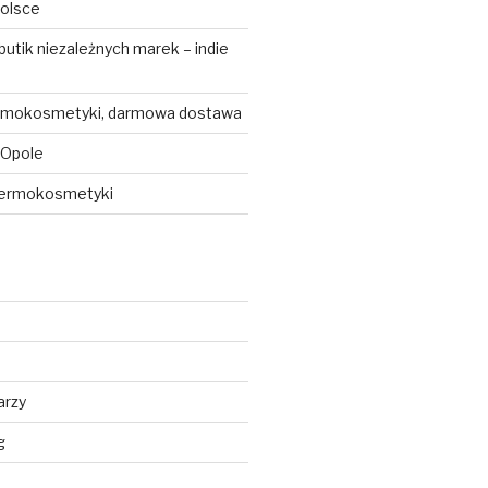
olsce
tik niezależnych marek – indie
rmokosmetyki, darmowa dostawa
 Opole
dermokosmetyki
arzy
g