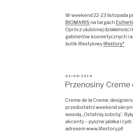
W weekend 22-23 listopada p
BIOMARIS
na targach
Estheti
Oprócz ulubionej działalności
gabinetów kosmetycznych i a
butik lifestylowy
lifestory*
OPUBLIKOWANE
02/09/2014
W
Przenosiny Creme 
Creme de la Creme, designers
przedostatni weekend sierpni
wesołą „Ostatnią sobotą”. Był
akcenty – pyszne jabłka i cydr
adresem www.lifestory.pl!