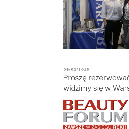
OPUBLIKOWANE
08/02/2015
W
Proszę rezerwować
widzimy się w War