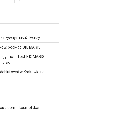
kluzywny masaż twarzy
ków: podkład BIOMARIS
elęgnacji – test BIOMARIS
mulsion
 debiutował w Krakowie na
s
lep z dermokosmetykami