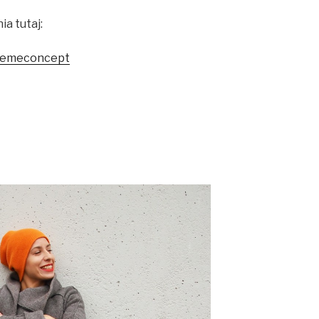
a tutaj:
cremeconcept