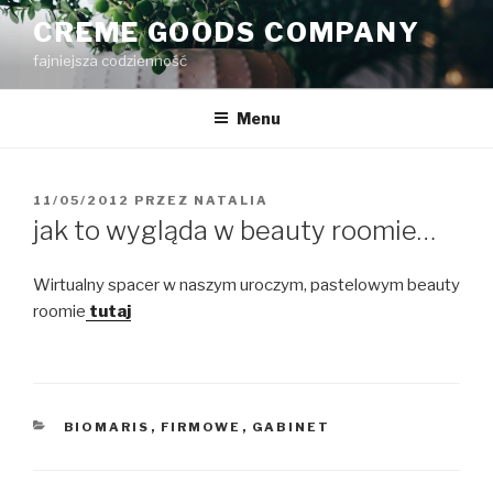
Przejdź
CREME GOODS COMPANY
do
fajniejsza codzienność
treści
Menu
OPUBLIKOWANE
11/05/2012
PRZEZ
NATALIA
W
jak to wygląda w beauty roomie…
Wirtualny spacer w naszym uroczym, pastelowym beauty
roomie
tutaj
KATEGORIE
BIOMARIS
,
FIRMOWE
,
GABINET