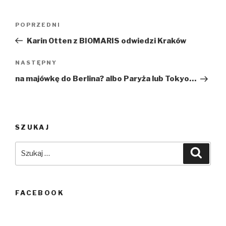
Nawigacja
Poprzedni
POPRZEDNI
wpisu
wpis
Karin Otten z BIOMARIS odwiedzi Kraków
Następny
NASTĘPNY
wpis
na majówkę do Berlina? albo Paryża lub Tokyo…
SZUKAJ
Szukaj:
Szuka
FACEBOOK