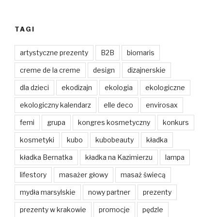
TAGI
artystyczne prezenty
B2B
biomaris
creme de la creme
design
dizajnerskie
dla dzieci
ekodizajn
ekologia
ekologiczne
ekologiczny kalendarz
elle deco
envirosax
femi
grupa
kongres kosmetyczny
konkurs
kosmetyki
kubo
kubobeauty
kładka
kładka Bernatka
kładka na Kazimierzu
lampa
lifestory
masażer głowy
masaż świecą
mydła marsylskie
nowy partner
prezenty
prezenty w krakowie
promocje
pędzle