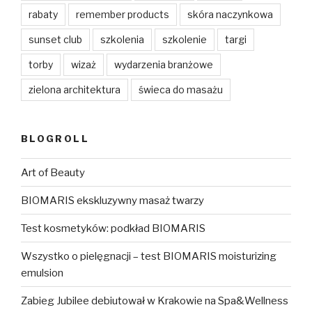
rabaty
remember products
skóra naczynkowa
sunset club
szkolenia
szkolenie
targi
torby
wizaż
wydarzenia branżowe
zielona architektura
świeca do masażu
BLOGROLL
Art of Beauty
BIOMARIS ekskluzywny masaż twarzy
Test kosmetyków: podkład BIOMARIS
Wszystko o pielęgnacji – test BIOMARIS moisturizing
emulsion
Zabieg Jubilee debiutował w Krakowie na Spa&Wellness