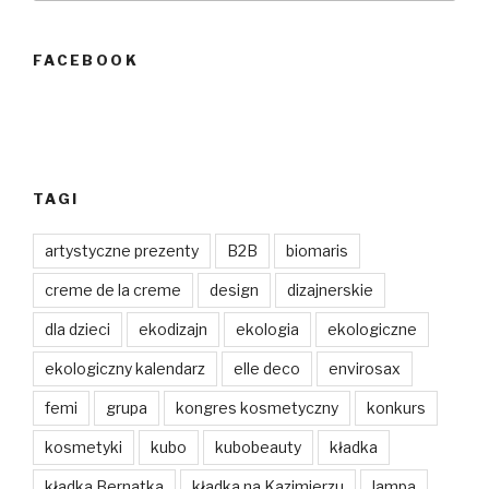
FACEBOOK
TAGI
artystyczne prezenty
B2B
biomaris
creme de la creme
design
dizajnerskie
dla dzieci
ekodizajn
ekologia
ekologiczne
ekologiczny kalendarz
elle deco
envirosax
femi
grupa
kongres kosmetyczny
konkurs
kosmetyki
kubo
kubobeauty
kładka
kładka Bernatka
kładka na Kazimierzu
lampa