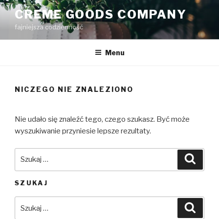
Przejdź
CREME GOODS COMPANY
do
fajniejsza codzienność
treści
Menu
NICZEGO NIE ZNALEZIONO
Nie udało się znaleźć tego, czego szukasz. Być może
wyszukiwanie przyniesie lepsze rezultaty.
Szukaj:
Szuka
SZUKAJ
Szukaj:
Szuka