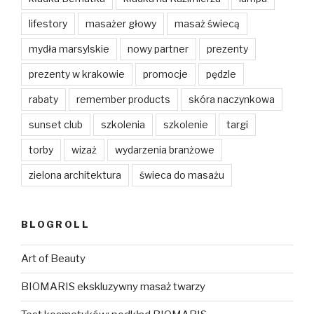
lifestory
masażer głowy
masaż świecą
mydła marsylskie
nowy partner
prezenty
prezenty w krakowie
promocje
pędzle
rabaty
remember products
skóra naczynkowa
sunset club
szkolenia
szkolenie
targi
torby
wizaż
wydarzenia branżowe
zielona architektura
świeca do masażu
BLOGROLL
Art of Beauty
BIOMARIS ekskluzywny masaż twarzy