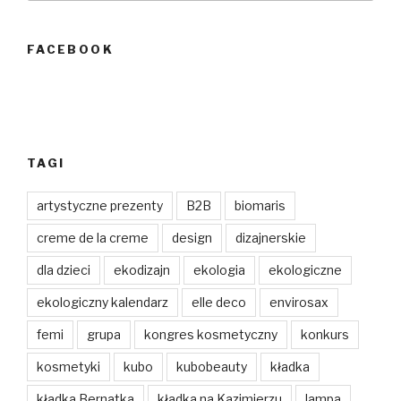
FACEBOOK
TAGI
artystyczne prezenty
B2B
biomaris
creme de la creme
design
dizajnerskie
dla dzieci
ekodizajn
ekologia
ekologiczne
ekologiczny kalendarz
elle deco
envirosax
femi
grupa
kongres kosmetyczny
konkurs
kosmetyki
kubo
kubobeauty
kładka
kładka Bernatka
kładka na Kazimierzu
lampa