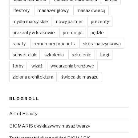
lifestory
masażer głowy
masaż świecą
mydła marsylskie
nowy partner
prezenty
prezenty w krakowie
promocje
pędzle
rabaty
remember products
skóra naczynkowa
sunset club
szkolenia
szkolenie
targi
torby
wizaż
wydarzenia branżowe
zielona architektura
świeca do masażu
BLOGROLL
Art of Beauty
BIOMARIS ekskluzywny masaż twarzy