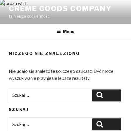
Przejdź
CREME GOODS COMPANY
do
fajniejsza codzienność
treści
Menu
NICZEGO NIE ZNALEZIONO
Nie udało się znaleźć tego, czego szukasz. Być może
wyszukiwanie przyniesie lepsze rezultaty.
Szukaj:
Szukaj
SZUKAJ
Szukaj:
Szukaj