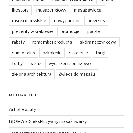
lifestory
masażer głowy
masaż świecą
mydła marsylskie
nowy partner
prezenty
prezenty w krakowie
promocje
pędzle
rabaty
remember products
skóra naczynkowa
sunset club
szkolenia
szkolenie
targi
torby
wizaż
wydarzenia branżowe
zielona architektura
świeca do masażu
BLOGROLL
Art of Beauty
BIOMARIS ekskluzywny masaż twarzy