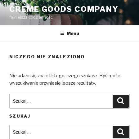
Przejdź
CREME GOODS COMPANY
do
fajniejsza codzienność
treści
Menu
NICZEGO NIE ZNALEZIONO
Nie udało się znaleźć tego, czego szukasz. Być może
wyszukiwanie przyniesie lepsze rezultaty.
Szukaj:
Szuka
SZUKAJ
Szukaj:
Szuka