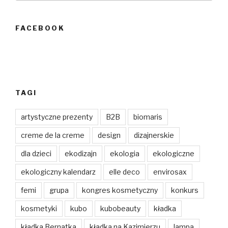
FACEBOOK
TAGI
artystyczne prezenty
B2B
biomaris
creme de la creme
design
dizajnerskie
dla dzieci
ekodizajn
ekologia
ekologiczne
ekologiczny kalendarz
elle deco
envirosax
femi
grupa
kongres kosmetyczny
konkurs
kosmetyki
kubo
kubobeauty
kładka
kładka Bernatka
kładka na Kazimierzu
lampa