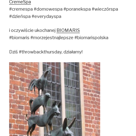
CremeSpa
#cremespa #domowespa #poranekspa #wieczórspa
#dzieńspa #everydayspa
i oczywiście ukochanej
BIOMARIS
#biomaris #morzejestnajlepsze #biomarispolska
Dziś #throwbackthursday, działamy!