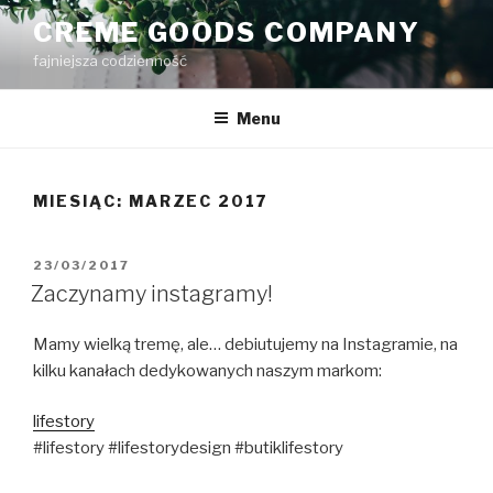
Przejdź
CREME GOODS COMPANY
do
fajniejsza codzienność
treści
Menu
MIESIĄC:
MARZEC 2017
OPUBLIKOWANE
23/03/2017
W
Zaczynamy instagramy!
Mamy wielką tremę, ale… debiutujemy na Instagramie, na
kilku kanałach dedykowanych naszym markom:
lifestory
#lifestory #lifestorydesign #butiklifestory