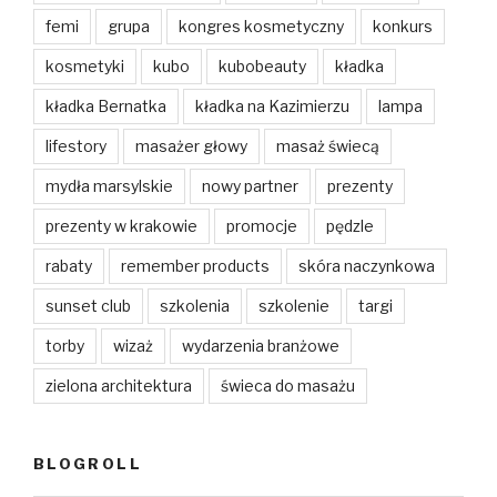
femi
grupa
kongres kosmetyczny
konkurs
kosmetyki
kubo
kubobeauty
kładka
kładka Bernatka
kładka na Kazimierzu
lampa
lifestory
masażer głowy
masaż świecą
mydła marsylskie
nowy partner
prezenty
prezenty w krakowie
promocje
pędzle
rabaty
remember products
skóra naczynkowa
sunset club
szkolenia
szkolenie
targi
torby
wizaż
wydarzenia branżowe
zielona architektura
świeca do masażu
BLOGROLL