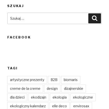
SZUKAJ
Szukaj:
Szuka
FACEBOOK
TAGI
artystyczne prezenty
B2B
biomaris
creme de la creme
design
dizajnerskie
dla dzieci
ekodizajn
ekologia
ekologiczne
ekologiczny kalendarz
elle deco
envirosax