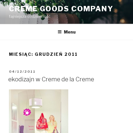
Przejdź
CREME GOODS COMPANY
do
fajniejsza codzienność
treści
Menu
MIESIĄC:
GRUDZIEŃ 2011
OPUBLIKOWANE
04/12/2011
W
ekodizajn w Creme de la Creme