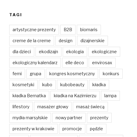
TAGI
artystyczne prezenty
B2B
biomaris
creme de la creme
design
dizajnerskie
dla dzieci
ekodizajn
ekologia
ekologiczne
ekologiczny kalendarz
elle deco
envirosax
femi
grupa
kongres kosmetyczny
konkurs
kosmetyki
kubo
kubobeauty
kładka
kładka Bernatka
kładka na Kazimierzu
lampa
lifestory
masażer głowy
masaż świecą
mydła marsylskie
nowy partner
prezenty
prezenty w krakowie
promocje
pędzle