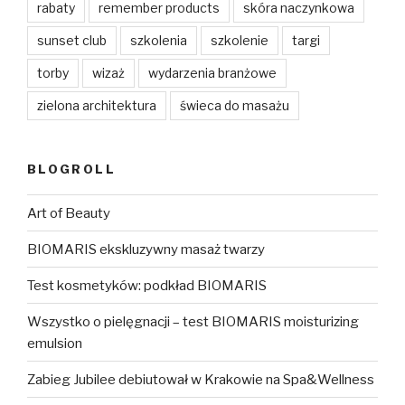
rabaty
remember products
skóra naczynkowa
sunset club
szkolenia
szkolenie
targi
torby
wizaż
wydarzenia branżowe
zielona architektura
świeca do masażu
BLOGROLL
Art of Beauty
BIOMARIS ekskluzywny masaż twarzy
Test kosmetyków: podkład BIOMARIS
Wszystko o pielęgnacji – test BIOMARIS moisturizing
emulsion
Zabieg Jubilee debiutował w Krakowie na Spa&Wellness