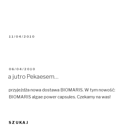
OPUBLIKOWANE
11/04/2010
W
OPUBLIKOWANE
06/04/2010
W
a jutro Pekaesem…
przyjeżdża nowa dostawa BIOMARIS. W tym nowość:
BIOMARIS algae power capsules. Czekamy na was!
SZUKAJ