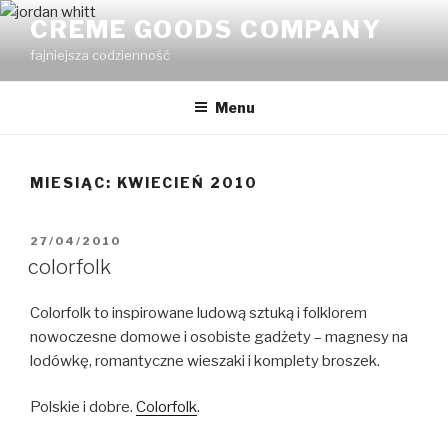
Przejdź
CREME GOODS COMPANY
do
fajniejsza codzienność
treści
Menu
MIESIĄC:
KWIECIEŃ 2010
OPUBLIKOWANE
27/04/2010
W
colorfolk
Colorfolk to inspirowane ludową sztuką i folklorem
nowoczesne domowe i osobiste gadżety – magnesy na
lodówkę, romantyczne wieszaki i komplety broszek.
Polskie i dobre.
Colorfolk
.