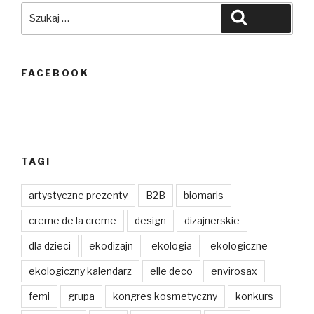
Szukaj:
Szukaj
FACEBOOK
TAGI
artystyczne prezenty
B2B
biomaris
creme de la creme
design
dizajnerskie
dla dzieci
ekodizajn
ekologia
ekologiczne
ekologiczny kalendarz
elle deco
envirosax
femi
grupa
kongres kosmetyczny
konkurs