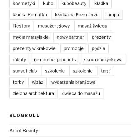
kosmetyki
kubo
kubobeauty
kładka
kładka Bernatka
kładka na Kazimierzu
lampa
lifestory
masażer głowy
masaż świecą
mydła marsylskie
nowy partner
prezenty
prezenty w krakowie
promocje
pędzle
rabaty
remember products
skóra naczynkowa
sunset club
szkolenia
szkolenie
targi
torby
wizaż
wydarzenia branżowe
zielona architektura
świeca do masażu
BLOGROLL
Art of Beauty